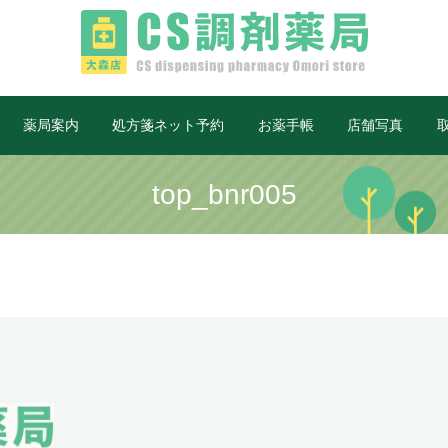
薬局案内
処方箋ネット予約
お薬手帳
店舗写真
top_bnr005