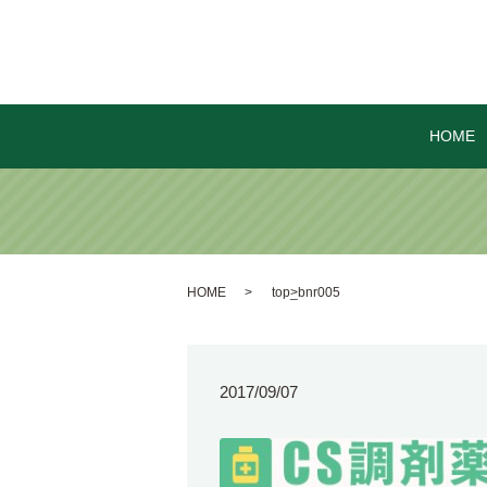
HOME
HOME
top_bnr005
2017/09/07