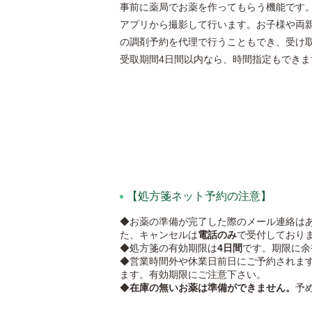
事前に薬局でお薬を作ってもらう機能です
アプリから撮影して行います。お子様や両
の調剤予約を代理で行うこともでき、受け
受取期間4日間以内なら、時間指定もできま
【処方箋ネット予約の注意】
◆お薬の準備が完了した際のメール連絡は
た、キャンセルは
電話のみ
で受付しており
◆処方箋の有効期限は
4日間
です。期限に余
◆営業時間外や休業日前日にご予約されま
ます。有効期限にご注意下さい。
◆
在庫の無いお薬は準備ができません。
予