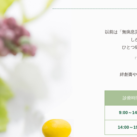
以前は「無病息
し
ひとつ
「
絆創膏や
診療時
9:00～14
14:00～1