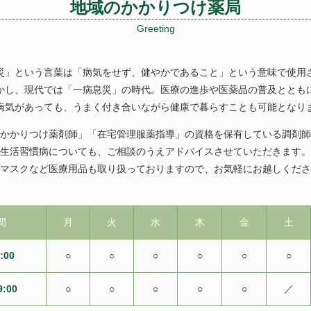
地域のかかりつけ薬局
Greeting
災」という言葉は「病気をせず、健やかであること」という意味で使用
かし、現代では「一病息災」の時代。医療の進歩や医薬品の普及ととも
病気があっても、うまく付き合いながら健康で暮らすことも可能となり
かかりつけ薬剤師」「在宅管理服薬指導」の資格を保有している調剤師
生活習慣病についても、ご相談のうえアドバイスさせていただきます。
マスクなど医療用品も取り扱っておりますので、お気軽にお越しくださ
間
月
火
水
木
金
土
:00
○
○
○
○
○
○
9:00
○
○
○
○
○
／