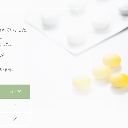
されていました。
に、
ました。
が
いませ。
日・祝
／
／