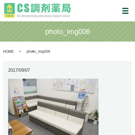
メ
photo_img006
HOME
photo_img006
2017/09/07