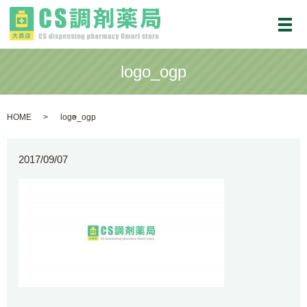
メ
logo_ogp
HOME
logo_ogp
2017/09/07