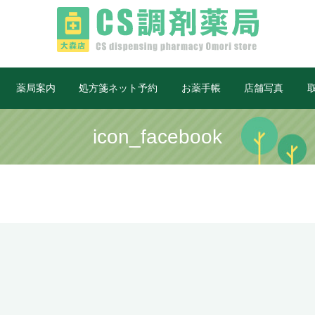
薬局案内
処方箋ネット予約
お薬手帳
店舗写真
icon_facebook