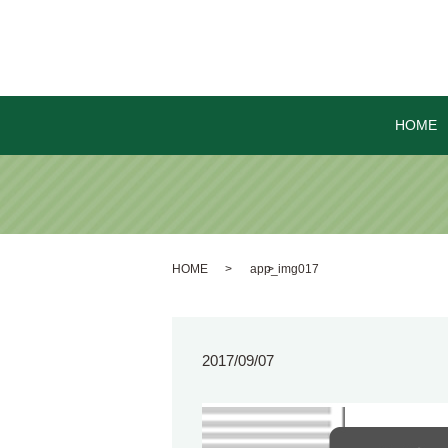
HOME
HOME
app_img017
2017/09/07