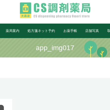
薬局案内
処方箋ネット予約
お薬手帳
店舗写真
app_img017