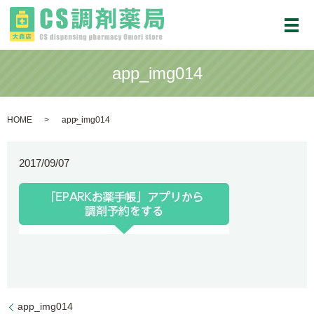
メ
app_img014
HOME
app_img014
2017/09/07
app_img014