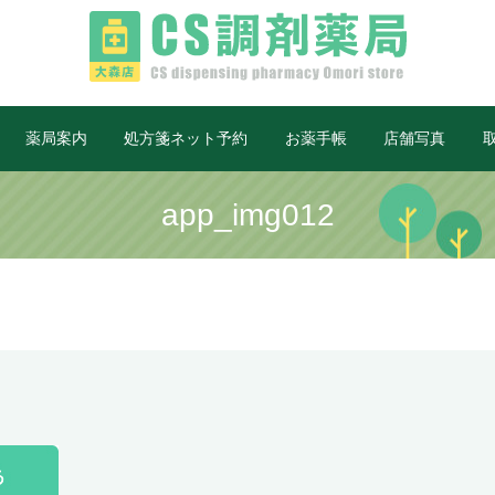
薬局案内
処方箋ネット予約
お薬手帳
店舗写真
app_img012