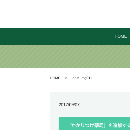
HOME
HOME
app_img012
2017/09/07