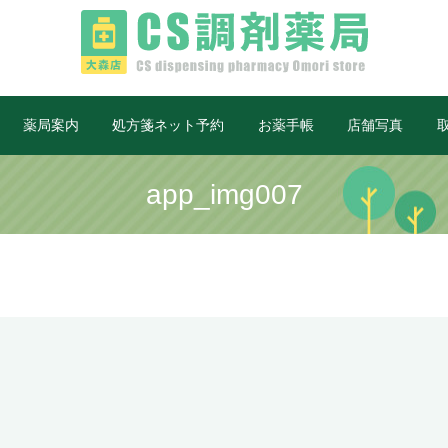
薬局案内
処方箋ネット予約
お薬手帳
店舗写真
app_img007