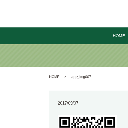
HOME
HOME
app_img007
2017/09/07