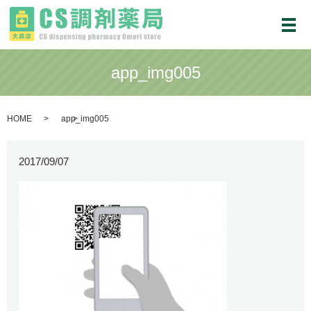
メ
app_img005
HOME
app_img005
2017/09/07